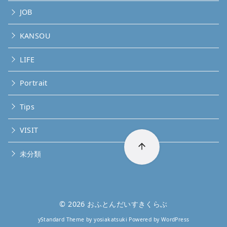
JOB
KANSOU
LIFE
Portrait
Tips
VISIT
未分類
© 2026
おふとんだいすきくらぶ
yStandard Theme
by
yosiakatsuki
Powered by
WordPress