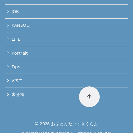
JOB
KANSOU
LIFE
Portrait
Tips
VISIT
未分類
© 2026
おふとんだいすきくらぶ
yStandard Theme
by
yosiakatsuki
Powered by
WordPress