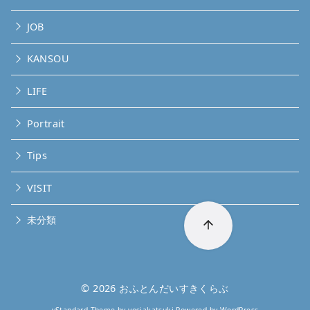
JOB
KANSOU
LIFE
Portrait
Tips
VISIT
未分類
© 2026
おふとんだいすきくらぶ
yStandard Theme
by
yosiakatsuki
Powered by
WordPress