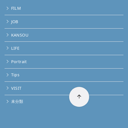
FILM
JOB
KANSOU
LIFE
Portrait
Tips
VISIT
未分類