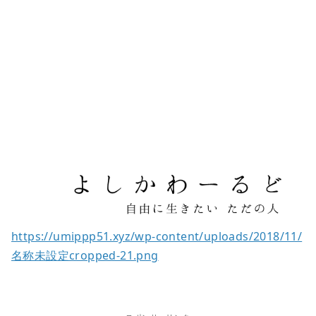
https://umippp51.xyz/wp-content/uploads/2018/11/
名称未設定cropped-21.png