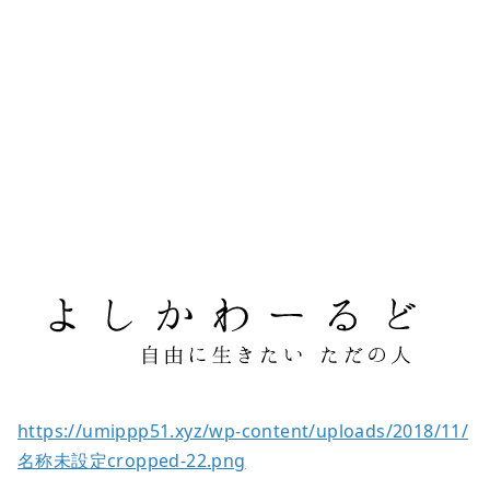
https://umippp51.xyz/wp-content/uploads/2018/11/
名称未設定cropped-22.png