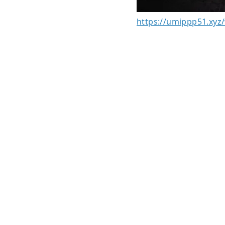
https://umippp51.xyz