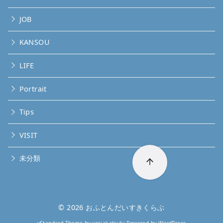
JOB
KANSOU
LIFE
Portrait
Tips
VISIT
未分類
© 2026
おふとんだいすきくらぶ
yStandard Theme
by
yosiakatsuki
Powered by
WordPress