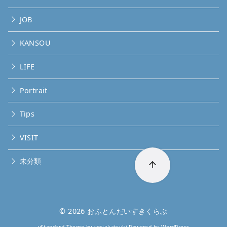
JOB
KANSOU
LIFE
Portrait
Tips
VISIT
未分類
© 2026
おふとんだいすきくらぶ
yStandard Theme
by
yosiakatsuki
Powered by
WordPress