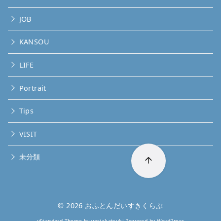
JOB
KANSOU
LIFE
Portrait
Tips
VISIT
未分類
© 2026
おふとんだいすきくらぶ
yStandard Theme
by
yosiakatsuki
Powered by
WordPress