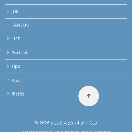
JOB
KANSOU
LIFE
Portrait
Tips
VISIT
未分類
© 2026
おふとんだいすきくらぶ
yStandard Theme
by
yosiakatsuki
Powered by
WordPress