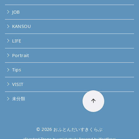
JOB
KANSOU
LIFE
Portrait
Tips
VISIT
未分類
© 2026
おふとんだいすきくらぶ
yStandard Theme
by
yosiakatsuki
Powered by
WordPress