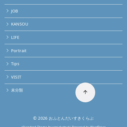
JOB
KANSOU
LIFE
Portrait
Tips
VISIT
未分類
© 2026
おふとんだいすきくらぶ
yStandard Theme
by
yosiakatsuki
Powered by
WordPress