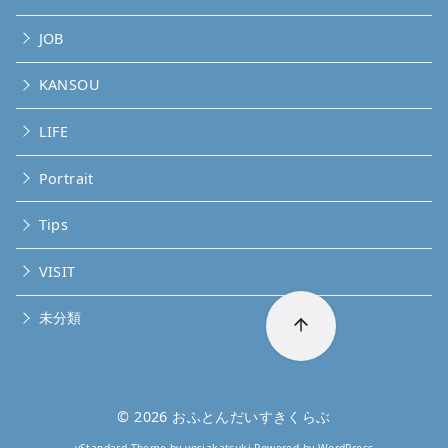
JOB
KANSOU
LIFE
Portrait
Tips
VISIT
未分類
© 2026
おふとんだいすきくらぶ
yStandard Theme
by
yosiakatsuki
Powered by
WordPress