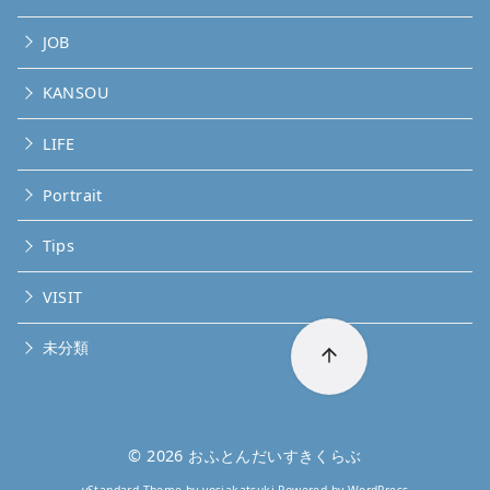
JOB
KANSOU
LIFE
Portrait
Tips
VISIT
未分類
© 2026
おふとんだいすきくらぶ
yStandard Theme
by
yosiakatsuki
Powered by
WordPress