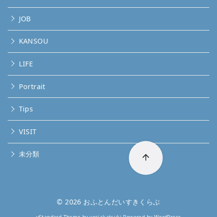
JOB
KANSOU
LIFE
Portrait
Tips
VISIT
未分類
© 2026
おふとんだいすきくらぶ
yStandard Theme
by
yosiakatsuki
Powered by
WordPress