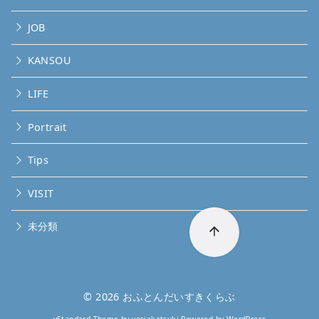
JOB
KANSOU
LIFE
Portrait
Tips
VISIT
未分類
© 2026
おふとんだいすきくらぶ
yStandard Theme
by
yosiakatsuki
Powered by
WordPress