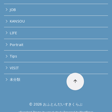
JOB
KANSOU
LIFE
Portrait
Tips
VISIT
未分類
© 2026
おふとんだいすきくらぶ
yStandard Theme
by
yosiakatsuki
Powered by
WordPress