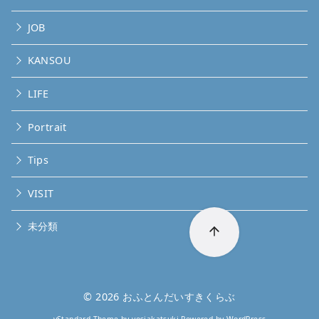
JOB
KANSOU
LIFE
Portrait
Tips
VISIT
未分類
© 2026
おふとんだいすきくらぶ
yStandard Theme
by
yosiakatsuki
Powered by
WordPress