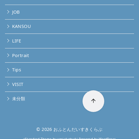
JOB
KANSOU
LIFE
Portrait
Tips
VISIT
未分類
© 2026
おふとんだいすきくらぶ
yStandard Theme
by
yosiakatsuki
Powered by
WordPress