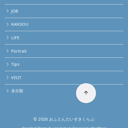
JOB
KANSOU
LIFE
Portrait
Tips
VISIT
未分類
© 2026
おふとんだいすきくらぶ
yStandard Theme
by
yosiakatsuki
Powered by
WordPress