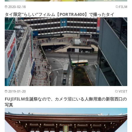
2020-02-18
FILM
タイ限定”らしい”フィルム【PORTRA400】で撮ったタイ
2019-01-20
VISIT
FUJIFILM生誕祭なので、カメラ沼にいる人御用達の新宿西口の
写真