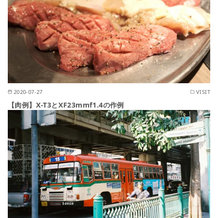
2020-07-27
VISIT
【肉例】X-T3とXF23mmf1.4の作例