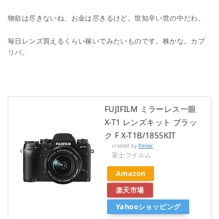
物欲は尽きないね、お金は尽きるけど。世知辛い世の中だわ。
毎日レンズ買えるくらい稼いでみたいものです。株かな。カブ
リバ。
FUJIFILM ミラーレス一眼
X-T1 レンズキット ブラッ
ク F X-T1B/1855KIT
created by
Rinker
富士フイルム
Amazon
楽天市場
Yahooショッピング