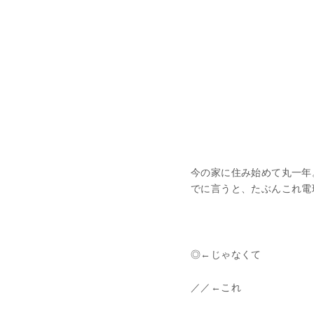
今の家に住み始めて丸一年
でに言うと、たぶんこれ電
◎←じゃなくて
／／←これ