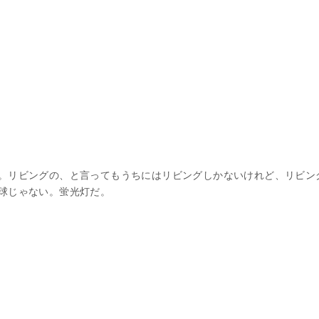
。リビングの、と言ってもうちにはリビングしかないけれど、リビン
球じゃない。蛍光灯だ。