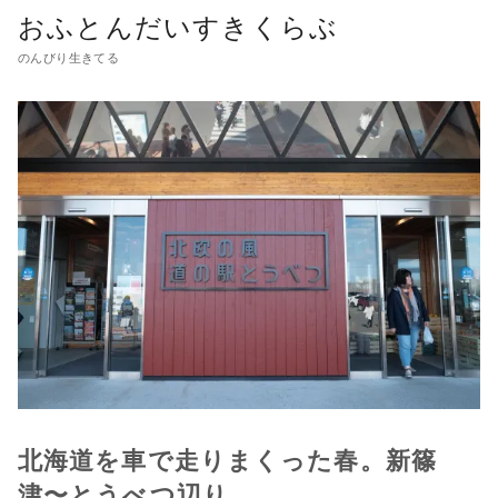
おふとんだいすきくらぶ
のんびり生きてる
北海道を車で走りまくった春。新篠
津〜とうべつ辺り