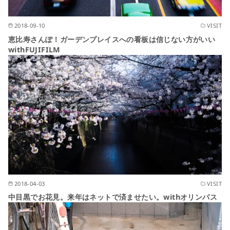
2018-09-10
VISIT
恵比寿さんぽ！ガーデンプレイスへの看板は信じない方がいい
withFUJIFILM
2018-04-03
VISIT
中目黒でお花見。来年はネットで済ませたい。withオリンパス