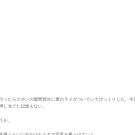
行ったらズボンの股間部分に青のラメがついていてびっくりした。今
押し当てた記憶もない。
うか。
先週くらいに出かけたときの写真を載っけていく。