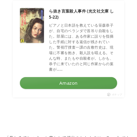
ら抜き言葉殺人事件 (光文社文庫 し
5-22)
ピアノと日本語を教えている笹森恭子
が、自宅のベランダで首吊り自殺をし
た。部屋には、ある作家に誤りを指摘
した手紙に対する返信が残されてい
た。警視庁捜査一課の吉敷竹史は、現
場に不審を抱き、殺人説を唱える。そ
んな時、またもや自殺者が。しかも、
恭子に来ていたのと同じ作家からの葉
書が……
Amazon
ポチップ