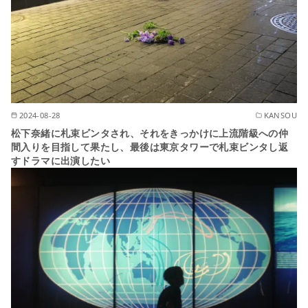
2024-08-28
KANSOU
松下奈緒に札束ビンタされ、それをきっかけに上流階級への仲
間入りを目指して果たし、最後は東京タワーで札束ビンタし返
すドラマに出演したい