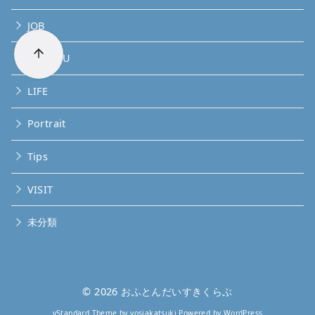
JOB
KANSOU
LIFE
Portrait
Tips
VISIT
未分類
© 2026
おふとんだいすきくらぶ
yStandard Theme
by
yosiakatsuki
Powered by
WordPress