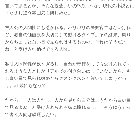
書いてあるとか、そんな捜査いいの!?のような、現代の小説とは
また少し違う雰囲気も楽しめた。
主人公の人間性にも惹かれる。バリバリの警察官ではないけれ
ど、独自の価値観を大切にして動けるタイプ。その結果、周り
からちょっと白い目で見られはするものの、それはそうだよ
ね、と受け入れ納得できる人間。
私は人間関係が狭すぎるし、自分が奇行をしても受け入れてく
れるような人としかリアルでの付き合いはしていないから、も
し白い目で見られ始めたらクスンクスンと泣いてしまうだろ
う。31歳にもなって。
だから、「人は人だし、人から見たら自分はこうだから白い目
で見るよね」と受け入れられる彼に憧れるし、「そうゆう」っ
て書く人間は駆逐したい。