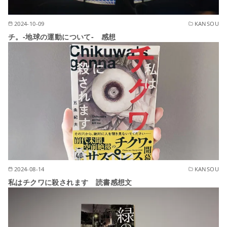
2024-10-09
KANSOU
チ。-地球の運動について- 感想
2024-08-14
KANSOU
私はチクワに殺されます 読書感想文